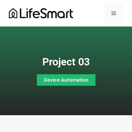
Skip
to
Menu
content
Project 03
Device Automation